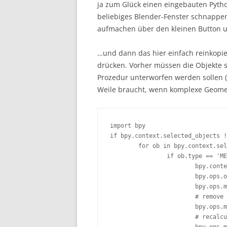
ja zum Glück einen eingebauten Python
beliebiges Blender-Fenster schnappen
aufmachen über den kleinen Button un
…und dann das hier einfach reinkopie
drücken. Vorher müssen die Objekte s
Prozedur unterworfen werden sollen (g
Weile braucht, wenn komplexe Geomet
import bpy

if bpy.context.selected_objects !
	for ob in bpy.context.selected_objects:

		if ob.type == 'MESH':

			bpy.context.scene.objects.active = ob 

			bpy.ops.object.mode_set(mode='EDIT') 

			bpy.ops.mesh.select_all() 

			# remove doubles:

			bpy.ops.mesh.remove_doubles() 

			# recalculate outside normals:
