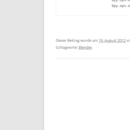
			bpy.ops.mesh.normals_make_consistent(inside=False)

Dieser Beitrag wurde am
19. August 2012
v
Schlagworte:
Blender
.