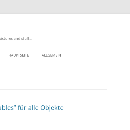
pictures and stuff…
Zum
Inhalt
HAUPTSEITE
ALLGEMEIN
springen
bles“ für alle Objekte