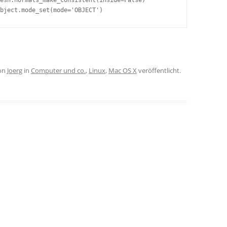
on
Joerg
in
Computer und co.
,
Linux
,
Mac OS X
veröffentlicht.