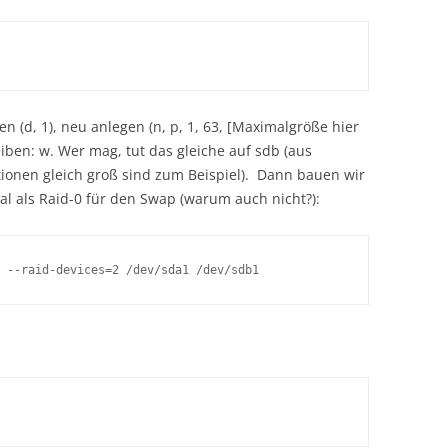
n (d, 1), neu anlegen (n, p, 1, 63, [Maximalgröße hier
reiben: w. Wer mag, tut das gleiche auf sdb (aus
tionen gleich groß sind zum Beispiel). Dann bauen wir
 als Raid-0 für den Swap (warum auch nicht?):
 --raid-devices=2 /dev/sda1 /dev/sdb1