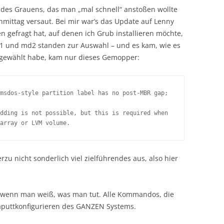
 des Grauens, das man „mal schnell“ anstoßen wollte
ittag versaut. Bei mir war’s das Update auf Lenny
en gefragt hat, auf denen ich Grub installieren möchte,
d1 und md2 standen zur Auswahl – und es kam, wie es
sgewählt habe, kam nur dieses Gemopper:
msdos-style partition label has no post-MBR gap; 

dding is not possible, but this is required when 

array or LVM volume.
erzu nicht sonderlich viel zielführendes aus, also hier
 wenn man weiß, was man tut. Alle Kommandos, die
kaputtkonfigurieren des GANZEN Systems.