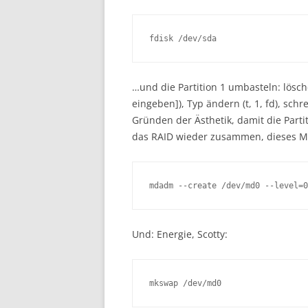
fdisk /dev/sda
…und die Partition 1 umbasteln: lösche
eingeben]), Typ ändern (t, 1, fd), sch
Gründen der Ästhetik, damit die Parti
das RAID wieder zusammen, dieses Mal
mdadm --create /dev/md0 --level=0
Und: Energie, Scotty:
mkswap /dev/md0