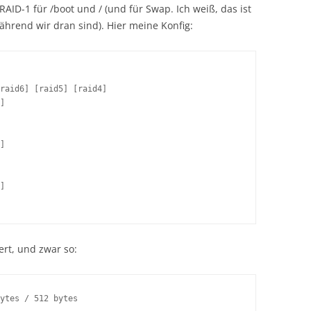
 RAID-1 für /boot und / (und für Swap. Ich weiß, das ist
ährend wir dran sind). Hier meine Konfig:
raid6] [raid5] [raid4] 

]

]

]

ert, und zwar so:
ytes / 512 bytes
