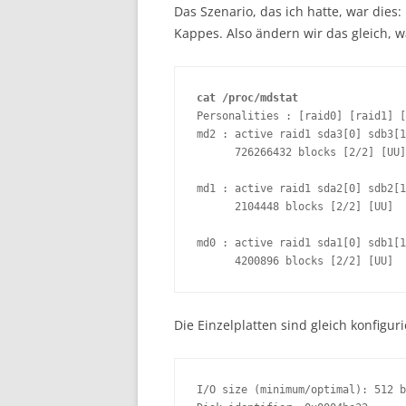
Das Szenario, das ich hatte, war dies:
Kappes. Also ändern wir das gleich, w
cat /proc/mdstat
Personalities : [raid0] [raid1] [
md2 : active raid1 sda3[0] sdb3[1
      726266432 blocks [2/2] [UU]

md1 : active raid1 sda2[0] sdb2[1
      2104448 blocks [2/2] [UU]

md0 : active raid1 sda1[0] sdb1[1
      4200896 blocks [2/2] [UU]
Die Einzelplatten sind gleich konfiguri
I/O size (minimum/optimal): 512 b