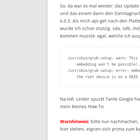
So, da war es mal wieder: das Update
und das einem dann den Sonntagnachm
6.0.3. Als mich apt-get nach den Platt
wurde ich schon stutzig. sda, sdb, m
kommen musste: egal, welche ich au
/usr/sbin/grub-setup: warn: This 
    embedding won't be possible!.

/usr/sbin/grub-setup: error: embe
    the root device is on a RAID 
Na toll. Leider spuckt Tante Google hi
mein kleines How-To.
Warnhinweis:
bitte nur nachmachen,
hier stehen, eignen sich prima zum 