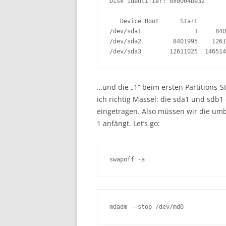
Disk identifier: 0x0004be32

   Device Boot      Start        
/dev/sda1               1     840
/dev/sda2         8401995    1261
/dev/sda3        12611025  146514
…und die „1“ beim ersten Partitions-St
ich richtig Massel: die sda1 und sdb1
eingetragen. Also müssen wir die umb
1 anfängt. Let’s go:
swapoff -a
mdadm --stop /dev/md0