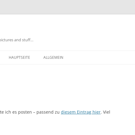
pictures and stuff…
Zum
Inhalt
HAUPTSEITE
ALLGEMEIN
springen
te ich es posten – passend zu
diesem Eintrag hier
. Viel