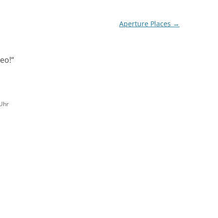
Aperture Places
→
eo!
“
Uhr