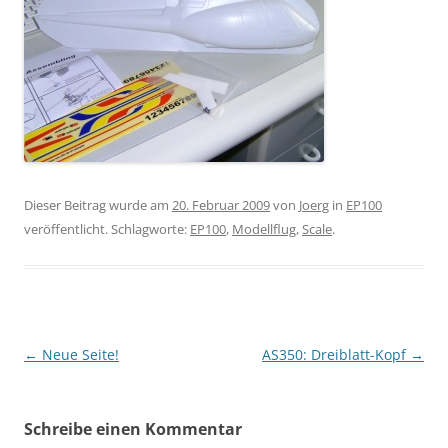
Dieser Beitrag wurde am
20. Februar 2009
von
Joerg
in
EP100
veröffentlicht. Schlagworte:
EP100
,
Modellflug
,
Scale
.
Beitragsnavigation
←
Neue Seite!
AS350: Dreiblatt-Kopf
→
Schreibe einen Kommentar